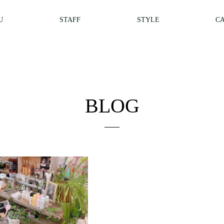
U
STAFF
STYLE
C
BLOG